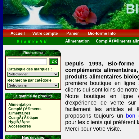
Accueil
Votre compte
Panier
Bio-forme Info
Alimentation
ComplÃƒÂ©ments alim
Recherche
Depuis 1993, Bio-forme
Catalogue des marques :
compléments alimentaires,
produits alimentaires biolo
Recherche par catégorie :
première boutique en ligne
clients qui sont loins de no
Notre boutique en ligne 
La gamme de produits
d'expérience de vente sur 
Alimentation
facilement les articles et ê
ComplÃƒÂ©ments
alimentaires
proposons toujours un
bon
CosmÃƒÂ©tique
pour les clients qui préfèrent 
HygiÃƒÅ¡ne
Accessoires
Merci pour votre visite.
Nos sevices