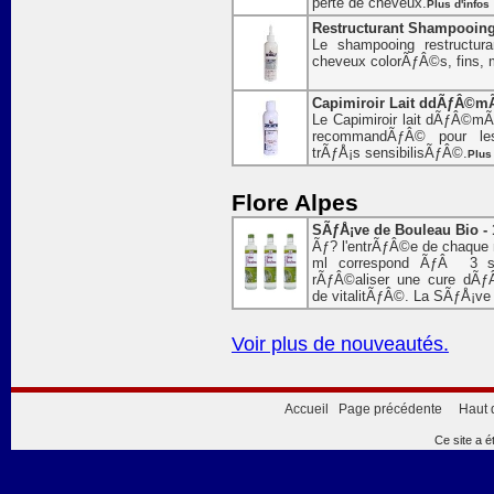
perte de cheveux.
Plus d'infos
Restructurant Shampooing F
Le shampooing restructur
cheveux colorÃƒÂ©s, fins
Capimiroir Lait ddÃƒÂ©mÃ
Le Capimiroir lait dÃƒÂ©mÃƒ
recommandÃƒÂ© pour le
trÃƒÅ¡s sensibilisÃƒÂ©.
Plus 
Flore Alpes
SÃƒÅ¡ve de Bouleau Bio - 
Ãƒ? l'entrÃƒÂ©e de chaque n
ml correspond ÃƒÂ 3 s
rÃƒÂ©aliser une cure dÃƒÂ
de vitalitÃƒÂ©. La SÃƒÅ¡ve 
Voir plus de nouveautés.
Accueil
Page précédente
Haut 
Ce site a é