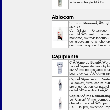
scheveux fragilisÃƒÂ©s . . .
Abiocom
Silicium MonomÃƒÂ©thylsila
802544
Ce Silicium Organique 
complÃƒÂ©ment al
monomÃƒÂ©thylsilanetriol (s
de glucosamine & chondro
curcuma, de gingembre et 
Capiplante
CrÃƒÅ¡me de BeautÃƒÂ© po
La crÃƒÅ¡me de beautÃƒÂ© 
crÃƒÅ¡me nourrissante pou
beurre de KaritÃƒÂ©.
Plus d'i
CapisÃƒÅ¡ve Serum Purifia
Le capisÃƒÅ¡ve serum puri
prolonge l'action du nature
du RÃƒÂ©equilibrant nÃ‚Â° 
CapicrÃƒÅ¡me Dermotranqui
Le CapicrÃƒÅ¡me dermotra
chevelu fragilisÃƒÂ© pa
ÃƒÂ la prÃƒÂ©sence impor