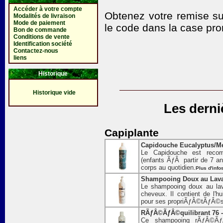
Accéder à votre compte
Obtenez votre remise su
Modalités de livraison
Mode de paiement
le code
dans la case pro
Bon de commande
Conditions de vente
Identification société
Contactez-nous
liens
Historique
Historique vide
Les derni
Capiplante
Capidouche Eucalyptus/Me
Le Capidouche est recom
(enfants ÃƒÂ partir de 7 ans
corps au quotidien.
Plus d'info
Shampooing Doux au Lava
Le shampooing doux au lav
cheveux. Il contient de l'h
pour ses propriÃƒÂ©tÃƒÂ©s 
RÃƒÂ©ÃƒÂ©quilibrant 76 -
Ce shampooing rÃƒÂ©ÃƒÂ