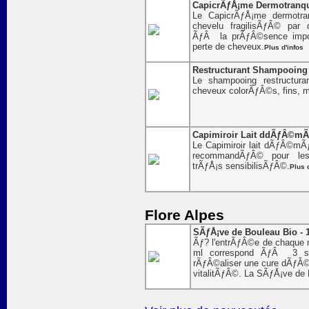
CapicrÃƒÅ¡me Dermotranqui
Le CapicrÃƒÅ¡me dermotran
chevelu fragilisÃƒÂ© pa
ÃƒÂ la prÃƒÂ©sence impor
perte de cheveux.
Plus d'infos
Restructurant Shampooing F
Le shampooing restructura
cheveux colorÃƒÂ©s, fins,
Capimiroir Lait ddÃƒÂ©mÃƒ
Le Capimiroir lait dÃƒÂ©mÃƒ
recommandÃƒÂ© pour les
trÃƒÅ¡s sensibilisÃƒÂ©.
Plus 
Flore Alpes
SÃƒÅ¡ve de Bouleau Bio - 
Ãƒ? l'entrÃƒÂ©e de chaque n
ml correspond ÃƒÂ 3 se
rÃƒÂ©aliser une cure dÃƒÂ©
vitalitÃƒÂ©. La SÃƒÅ¡ve de B