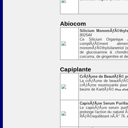
Abiocom
Silicium MonomÃƒÂ©thylsila
802544
Ce Silicium Organique 
complÃƒÂ©ment al
monomÃƒÂ©thylsilanetriol (s
de glucosamine & chondro
curcuma, de gingembre et d
Capiplante
CrÃƒÅ¡me de BeautÃƒÂ© pou
La crÃƒÅ¡me de beautÃƒÂ© 
crÃƒÅ¡me nourrissante pou
beurre de KaritÃƒÂ©.
Plus d'in
CapisÃƒÅ¡ve Serum Purifian
Le capisÃƒÅ¡ve serum purif
prolonge l'action du naturel
RÃƒÂ©equilibrant nÃ‚Â° 76..