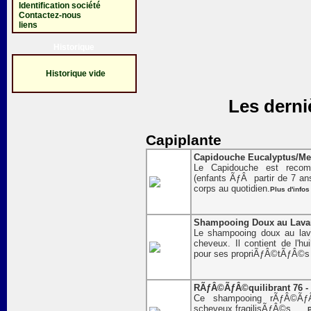
Identification société
Contactez-nous
liens
Historique
Historique vide
Les derni
Capiplante
Capidouche Eucalyptus/Men
Le Capidouche est recom
(enfants ÃƒÂ partir de 7 ans)
corps au quotidien.
Plus d'infos
Shampooing Doux au Lavan
Le shampooing doux au lav
cheveux. Il contient de l'hu
pour ses propriÃƒÂ©tÃƒÂ©s 
RÃƒÂ©ÃƒÂ©quilibrant 76 -
Ce shampooing rÃƒÂ©ÃƒÂ©
scheveux fragilisÃƒÂ©s . . .
P