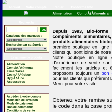
Accueil
Votre compte
Panier
Bio-forme Info
Alimentation
ComplÃƒÂ©ments alim
Recherche
Depuis 1993, Bio-forme
Catalogue des marques :
compléments alimentaires,
produits alimentaires biolo
Recherche par catégorie :
première boutique en ligne
clients qui sont loins de no
Notre boutique en ligne 
La gamme de produits
d'expérience de vente sur 
Alimentation
facilement les articles et ê
ComplÃƒÂ©ments
alimentaires
proposons toujours un
bon
CosmÃƒÂ©tique
pour les clients qui préfèrent 
HygiÃƒÅ¡ne
Accessoires
Merci pour votre visite.
Nos sevices
Accéder à votre compte
Obtenez votre remise su
Modalités de livraison
Mode de paiement
le code
dans la case pro
Bon de commande
Conditions de vente