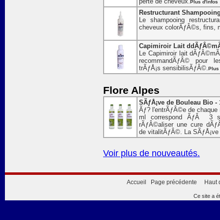
perte de cheveux.
Plus d'infos
Restructurant Shampooing F
Le shampooing restructur
cheveux colorÃƒÂ©s, fins
Capimiroir Lait ddÃƒÂ©mÃ
Le Capimiroir lait dÃƒÂ©mÃƒ
recommandÃƒÂ© pour le
trÃƒÅ¡s sensibilisÃƒÂ©.
Plus 
Flore Alpes
SÃƒÅ¡ve de Bouleau Bio - 
Ãƒ? l'entrÃƒÂ©e de chaque n
ml correspond ÃƒÂ 3 s
rÃƒÂ©aliser une cure dÃƒÂ
de vitalitÃƒÂ©. La SÃƒÅ¡ve 
Voir plus de nouveautés.
Accueil
Page précédente
Haut 
Ce site a é