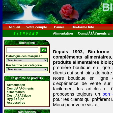
Accueil
Votre compte
Panier
Bio-forme Info
Alimentation
ComplÃƒÂ©ments alim
Recherche
Depuis 1993, Bio-forme
Catalogue des marques :
compléments alimentaires,
produits alimentaires biolo
Recherche par catégorie :
première boutique en ligne
clients qui sont loins de no
Notre boutique en ligne 
La gamme de produits
d'expérience de vente sur 
Alimentation
facilement les articles et ê
ComplÃƒÂ©ments
alimentaires
proposons toujours un
bon
CosmÃƒÂ©tique
pour les clients qui préfèrent 
HygiÃƒÅ¡ne
Accessoires
Merci pour votre visite.
Nos sevices