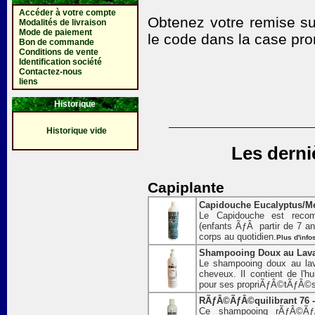
Accéder à votre compte
Obtenez votre remise su
Modalités de livraison
Mode de paiement
le code
dans la case pro
Bon de commande
Conditions de vente
Identification société
Contactez-nous
liens
Historique
Historique vide
Les derni
Capiplante
Capidouche Eucalyptus/Me
Le Capidouche est recom
(enfants ÃƒÂ partir de 7 ans
corps au quotidien.
Plus d'info
Shampooing Doux au Lava
Le shampooing doux au lav
cheveux. Il contient de l'h
pour ses propriÃƒÂ©tÃƒÂ©s 
RÃƒÂ©ÃƒÂ©quilibrant 76 -
Ce shampooing rÃƒÂ©ÃƒÂ