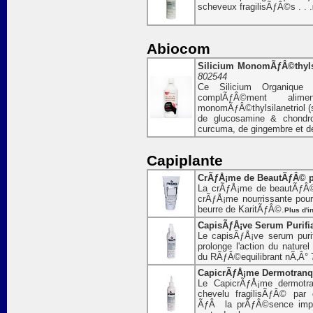
scheveux fragilisÃƒÂ©s . . .
Abiocom
Silicium MonomÃƒÂ©thylsila
802544
Ce Silicium Organique 
complÃƒÂ©ment al
monomÃƒÂ©thylsilanetriol (s
de glucosamine & chondro
curcuma, de gingembre et 
Capiplante
CrÃƒÅ¡me de BeautÃƒÂ© po
La crÃƒÅ¡me de beautÃƒÂ© 
crÃƒÅ¡me nourrissante pou
beurre de KaritÃƒÂ©.
Plus d'i
CapisÃƒÅ¡ve Serum Purifia
Le capisÃƒÅ¡ve serum puri
prolonge l'action du nature
du RÃƒÂ©equilibrant nÃ‚Â° 
CapicrÃƒÅ¡me Dermotranqui
Le CapicrÃƒÅ¡me dermotra
chevelu fragilisÃƒÂ© pa
ÃƒÂ la prÃƒÂ©sence impor