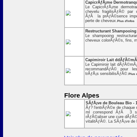
CapicrÃƒÅ¡me Dermotranqui
Le CapicrÃƒÅ¡me dermotran
chevelu fragilisÃƒÂ© pa
ÃƒÂ la prÃƒÂ©sence impor
perte de cheveux.
Plus d'infos
Restructurant Shampooing F
Le shampooing restructura
cheveux colorÃƒÂ©s, fins,
Capimiroir Lait ddÃƒÂ©mÃƒ
Le Capimiroir lait dÃƒÂ©mÃƒ
recommandÃƒÂ© pour les
trÃƒÅ¡s sensibilisÃƒÂ©.
Plus 
Flore Alpes
SÃƒÅ¡ve de Bouleau Bio - 
Ãƒ? l'entrÃƒÂ©e de chaque n
ml correspond ÃƒÂ 3 se
rÃƒÂ©aliser une cure dÃƒÂ©
vitalitÃƒÂ©. La SÃƒÅ¡ve de B