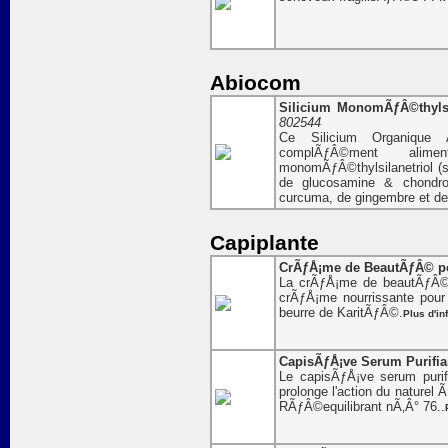
Abiocom
Silicium MonomÃƒÂ©thylsila
802544
Ce Silicium Organique 
complÃƒÂ©ment al
monomÃƒÂ©thylsilanetriol (s
de glucosamine & chondro
curcuma, de gingembre et d
Capiplante
CrÃƒÅ¡me de BeautÃƒÂ© pou
La crÃƒÅ¡me de beautÃƒÂ© 
crÃƒÅ¡me nourrissante pou
beurre de KaritÃƒÂ©.
Plus d'in
CapisÃƒÅ¡ve Serum Purifian
Le capisÃƒÅ¡ve serum purif
prolonge l'action du naturel
RÃƒÂ©equilibrant nÃ‚Â° 76..