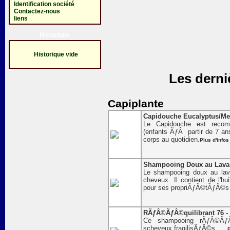
Identification société
Contactez-nous
liens
Historique
Historique vide
Les derni
Capiplante
Capidouche Eucalyptus/Men
Le Capidouche est recom
(enfants ÃƒÂ partir de 7 ans)
corps au quotidien.
Plus d'infos
Shampooing Doux au Lavan
Le shampooing doux au lav
cheveux. Il contient de l'hu
pour ses propriÃƒÂ©tÃƒÂ©s 
RÃƒÂ©ÃƒÂ©quilibrant 76 -
Ce shampooing rÃƒÂ©ÃƒÂ©
scheveux fragilisÃƒÂ©s . . .
P