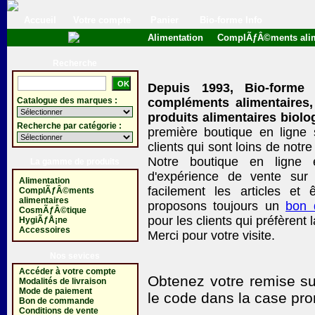
Accueil
Votre compte
Panier
Bio-forme Info
Alimentation
ComplÃƒÂ©ments alim
Recherche
Depuis 1993, Bio-forme
Catalogue des marques :
compléments alimentaires,
produits alimentaires biolo
Recherche par catégorie :
première boutique en ligne
clients qui sont loins de no
Notre boutique en ligne 
La gamme de produits
d'expérience de vente sur 
Alimentation
facilement les articles et ê
ComplÃƒÂ©ments
alimentaires
proposons toujours un
bon
CosmÃƒÂ©tique
pour les clients qui préfèrent 
HygiÃƒÅ¡ne
Accessoires
Merci pour votre visite.
Nos sevices
Accéder à votre compte
Obtenez votre remise su
Modalités de livraison
Mode de paiement
le code
dans la case pro
Bon de commande
Conditions de vente