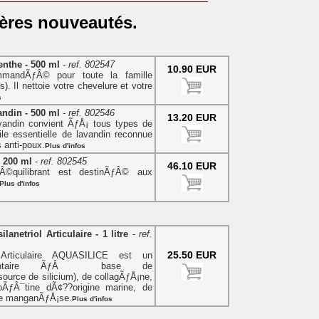
ères nouveautés.
nthe - 500 ml
- ref. 802547
10.90 EUR
mandÃƒÂ© pour toute la famille
). Il nettoie votre chevelure et votre
s
ndin - 500 ml
- ref. 802546
13.20 EUR
andin convient ÃƒÅ¡ tous types de
uile essentielle de lavandin reconnue
anti-poux.
Plus d'infos
 200 ml
- ref. 802545
46.10 EUR
©quilibrant est destinÃƒÂ© aux
Plus d'infos
netriol Articulaire - 1 litre
- ref.
25.50 EUR
Articulaire AQUASILICE est un
imentaire ÃƒÂ base de
ource de silicium), de collagÃƒÅ¡ne,
ÃƒÂ¯tine dÃ¢??origine marine, de
de manganÃƒÅ¡se.
Plus d'infos