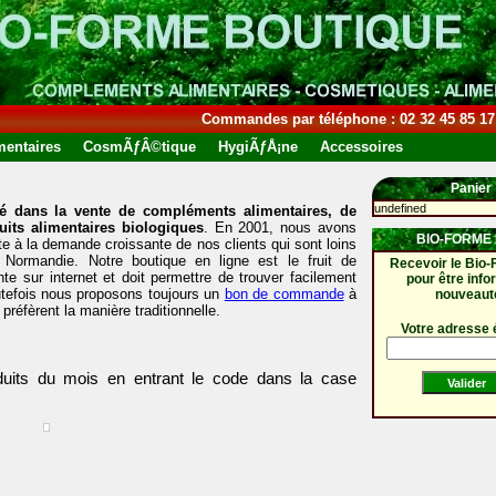
Commandes par téléphone : 02 32 45 85 17
entaires
CosmÃƒÂ©tique
HygiÃƒÅ¡ne
Accessoires
Panier
undefined
sé dans la vente de compléments alimentaires, de
its alimentaires biologiques
. En 2001, nous avons
BIO-FORME 
te à la demande croissante de nos clients qui sont loins
ormandie. Notre boutique en ligne est le fruit de
Recevoir le Bio-
 sur internet et doit permettre de trouver facilement
pour être inf
 Toutefois nous proposons toujours un
bon de commande
à
nouveaut
préfèrent la manière traditionnelle.
Votre adresse 
duits du mois en entrant le code
dans la case