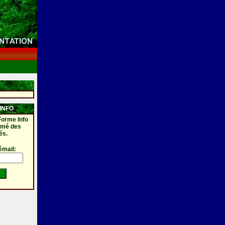
INFO
Forme Info
ormé des
és.
émail: