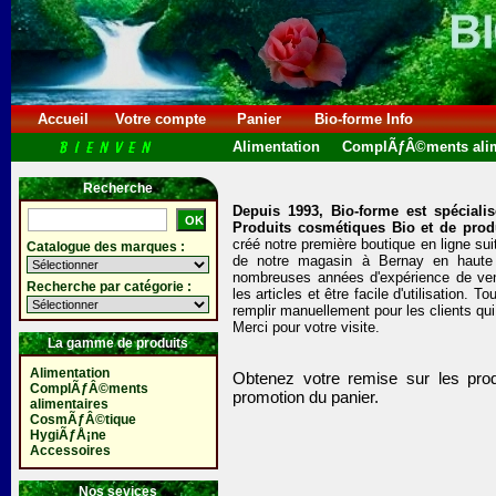
Accueil
Votre compte
Panier
Bio-forme Info
Alimentation
ComplÃƒÂ©ments alim
Recherche
Depuis 1993, Bio-forme est spéciali
Produits cosmétiques Bio et de produ
créé notre première boutique en ligne sui
Catalogue des marques :
de notre magasin à Bernay en haute N
nombreuses années d'expérience de vente
Recherche par catégorie :
les articles et être facile d'utilisation.
remplir manuellement pour les clients qui 
Merci pour votre visite.
La gamme de produits
Alimentation
Obtenez votre remise sur les pro
ComplÃƒÂ©ments
promotion du panier.
alimentaires
CosmÃƒÂ©tique
HygiÃƒÅ¡ne
Accessoires
Nos sevices