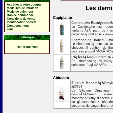
Accéder à votre compte
Les derni
Modalités de livraison
Mode de paiement
Bon de commande
Capiplante
Conditions de vente
Identification société
Capidouche Eucalyptus/Me
Contactez-nous
Le Capidouche est recom
liens
(enfants ÃƒÂ partir de 7 ans
corps au quotidien.
Plus d'info
Historique
Shampooing Doux au Lava
Le shampooing doux au lav
Historique vide
cheveux. Il contient de l'h
pour ses propriÃƒÂ©tÃƒÂ©s 
RÃƒÂ©ÃƒÂ©quilibrant 76 -
Ce shampooing rÃƒÂ©ÃƒÂ
scheveux fragilisÃƒÂ©s . . .
Abiocom
Silicium MonomÃƒÂ©thylsila
802544
Ce Silicium Organique 
complÃƒÂ©ment al
monomÃƒÂ©thylsilanetriol (s
de glucosamine & chondro
curcuma, de gingembre et 