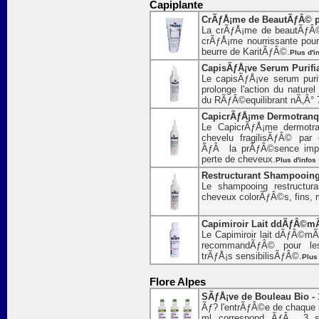
Capiplante
CrÃƒÅ¡me de BeautÃƒÂ© po
La crÃƒÅ¡me de beautÃƒÂ© 
crÃƒÅ¡me nourrissante pou
beurre de KaritÃƒÂ©.
Plus d'i
CapisÃƒÅ¡ve Serum Purifia
Le capisÃƒÅ¡ve serum puri
prolonge l'action du nature
du RÃƒÂ©equilibrant nÃ‚Â° 
CapicrÃƒÅ¡me Dermotranqui
Le CapicrÃƒÅ¡me dermotra
chevelu fragilisÃƒÂ© pa
ÃƒÂ la prÃƒÂ©sence impor
perte de cheveux.
Plus d'infos
Restructurant Shampooing F
Le shampooing restructur
cheveux colorÃƒÂ©s, fins
Capimiroir Lait ddÃƒÂ©mÃ
Le Capimiroir lait dÃƒÂ©mÃƒ
recommandÃƒÂ© pour le
trÃƒÅ¡s sensibilisÃƒÂ©.
Plus 
Flore Alpes
SÃƒÅ¡ve de Bouleau Bio - 
Ãƒ? l'entrÃƒÂ©e de chaque n
ml correspond ÃƒÂ 3 s