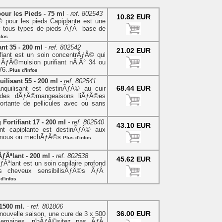
ur les Pieds - 75 ml
- ref. 802543
10.82 EUR
pour les pieds Capiplante est une
r tous types de pieds ÃƒÂ base de
nfos
nt 35 - 200 ml
- ref. 802542
21.02 EUR
fiant est un soin concentrÃƒÂ© qui
l ÃƒÂ©mulsion purifiant nÃ‚Â° 34 ou
76..
Plus d'infos
lisant 55 - 200 ml
- ref. 802541
68.44 EUR
nquilisant est destinÃƒÂ© au cuir
r des dÃƒÂ©mangeaisons liÃƒÂ©es
tante de pellicules avec ou sans
ortifiant 17 - 200 ml
- ref. 802540
43.10 EUR
ant capiplante est destinÃƒÂ© aux
, mous ou mechÃƒÂ©s.
Plus d'infos
ƒÂªlant - 200 ml
- ref. 802538
45.62 EUR
Âªlant est un soin capilaire profond
s cheveux sensibilisÃƒÂ©s ÃƒÂ
d'infos
1500 ml.
- ref. 801806
36.00 EUR
ouvelle saison, une cure de 3 x 500
emaines, n'hÃƒÂ©sitez pas ÃƒÂ