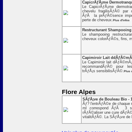
CapicrÃƒÅ¡me Dermotranqui
Le CapicrÃƒÅ¡me dermotran
chevelu fragilisÃƒÂ© pa
ÃƒÂ la prÃƒÂ©sence impor
perte de cheveux.
Plus d'infos
Restructurant Shampooing F
Le shampooing restructura
cheveux colorÃƒÂ©s, fins,
Capimiroir Lait ddÃƒÂ©mÃƒ
Le Capimiroir lait dÃƒÂ©mÃƒ
recommandÃƒÂ© pour les
trÃƒÅ¡s sensibilisÃƒÂ©.
Plus 
Flore Alpes
SÃƒÅ¡ve de Bouleau Bio - 
Ãƒ? l'entrÃƒÂ©e de chaque n
ml correspond ÃƒÂ 3 se
rÃƒÂ©aliser une cure dÃƒÂ©
vitalitÃƒÂ©. La SÃƒÅ¡ve de B