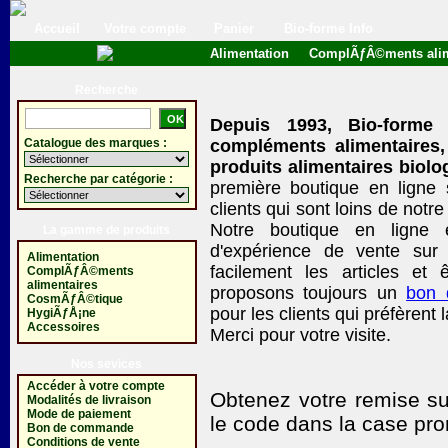
Accueil
Votre compte
Panier
Bio-forme Info
Alimentation
ComplÃƒÂ©ments alim
Recherche
Depuis 1993, Bio-forme
Catalogue des marques :
compléments alimentaires,
produits alimentaires biolo
Recherche par catégorie :
première boutique en ligne
clients qui sont loins de no
Notre boutique en ligne 
La gamme de produits
d'expérience de vente sur 
Alimentation
facilement les articles et ê
ComplÃƒÂ©ments
alimentaires
proposons toujours un
bon
CosmÃƒÂ©tique
pour les clients qui préfèrent 
HygiÃƒÅ¡ne
Accessoires
Merci pour votre visite.
Nos sevices
Accéder à votre compte
Obtenez votre remise su
Modalités de livraison
Mode de paiement
le code
dans la case pro
Bon de commande
Conditions de vente