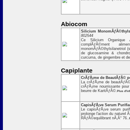
Abiocom
Silicium MonomÃƒÂ©thylsila
802544
Ce Silicium Organique 
complÃƒÂ©ment al
monomÃƒÂ©thylsilanetriol (s
de glucosamine & chondro
curcuma, de gingembre et d
Capiplante
CrÃƒÅ¡me de BeautÃƒÂ© pou
La crÃƒÅ¡me de beautÃƒÂ© 
crÃƒÅ¡me nourrissante pou
beurre de KaritÃƒÂ©.
Plus d'in
CapisÃƒÅ¡ve Serum Purifian
Le capisÃƒÅ¡ve serum purif
prolonge l'action du naturel
RÃƒÂ©equilibrant nÃ‚Â° 76..