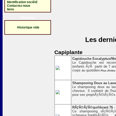
Identification société
Contactez-nous
liens
Historique
Historique vide
Les derni
Capiplante
Capidouche Eucalyptus/Men
Le Capidouche est recom
(enfants ÃƒÂ partir de 7 ans)
corps au quotidien.
Plus d'infos
Shampooing Doux au Lavan
Le shampooing doux au lav
cheveux. Il contient de l'hu
pour ses propriÃƒÂ©tÃƒÂ©s 
RÃƒÂ©ÃƒÂ©quilibrant 76 -
Ce shampooing rÃƒÂ©ÃƒÂ©
scheveux fragilisÃƒÂ©s . . .
P