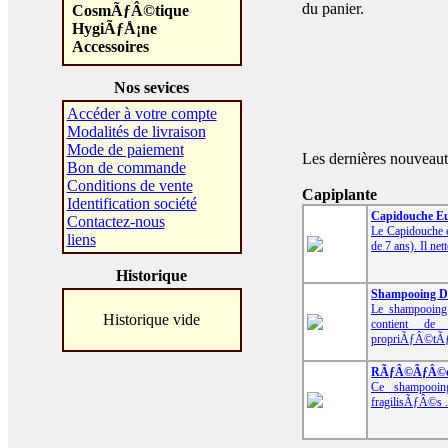
du panier.
CosmÃƒÂ©tique
HygiÃƒÅ¡ne
Accessoires
Nos sevices
Accéder à votre compte
Modalités de livraison
Mode de paiement
Les dernières nouveaut
Bon de commande
Conditions de vente
Capiplante
Identification société
Capidouche Eu
Contactez-nous
Le Capidouche 
liens
de 7 ans). Il net
Historique
Shampooing Do
Le shampooing 
Historique vide
contient de 
propriÃƒÂ©tÃƒ
RÃƒÂ©ÃƒÂ©qui
Ce shampooin
fragilisÃƒÂ©s . 