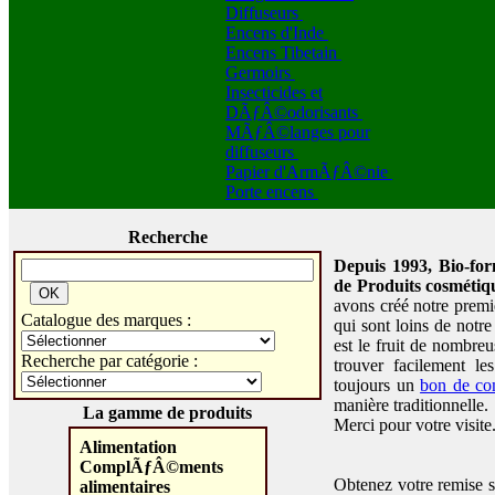
Diffuseurs
Encens d'Inde
Encens Tibetain
Germoirs
Insecticides et
DÃƒÂ©odorisants
MÃƒÂ©langes pour
diffuseurs
Papier d'ArmÃƒÂ©nie
Porte encens
Recherche
Depuis 1993, Bio-for
de Produits cosmétiqu
avons créé notre premi
Catalogue des marques :
qui sont loins de not
est le fruit de nombreu
Recherche par catégorie :
trouver facilement les
toujours un
bon de c
manière traditionnelle.
La gamme de produits
Merci pour votre visite
Alimentation
ComplÃƒÂ©ments
Obtenez votre remise s
alimentaires