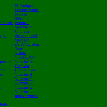
e
Probiotiques
Produits marins
Propolis
Silicium
/Grenade
Sommeil
Spiruline et
s
Chlorella
Å¡re
Stress et moral
Sucres et
rÃƒÂ©gulation
Transit
Vision
VitalitÃƒÂ©
n poudre
Vitamine A /
BÃƒÂªta
rait
CarotÃƒÅ¡ne
les
Vitamine B
Vitamine C
Vitamine D
on
Vitamine E
Vitamines
multivitamines
 Pollen