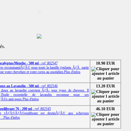
és.
calyptus/Menthe - 500 ml
- ref. 802547
10.90 EUR
est recommandÃƒÂ© pour toute la famille (enfants ÃƒÂ partir
toie votre chevelure et votre corps au quotidien.
Plus d'infos
ux au Lavandin - 500 ml
- ref. 802546
13.20 EUR
doux au lavandin convient ÃƒÅ¡ tous types de cheveux. Il
l'huile essentielle de lavandin reconnue pour ses
Â©s anti-poux.
Plus d'infos
librant 76 - 200 ml
- ref. 802545
46.10 EUR
g rÃƒÂ©ÃƒÂ©quilibrant est destinÃƒÂ© aux scheveux
. .
Plus d'infos