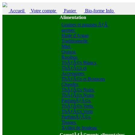
Accueil
Votre compte
Panier
Bio-forme Info
Alimentation
Graines et pousses ÃƒÂ
germer
Huile d'Argan
Traditionnelle
Miel
Quinoa
Rooibos
ThÃƒÂ©s Blancs
ThÃƒÂ©s et
Accessoires
ThÃƒÂ©s et Boissons
Chaudes
ThÃƒÂ©s Noirs
ThÃƒÂ©s Noirs
ParfumÃƒÂ©s
ThÃƒÂ©s Verts
ThÃƒÂ©s Verts
ParfumÃƒÂ©s
Tisanes
Xylitol de bouleau
ComplÃƒÂ©ments alimentaires