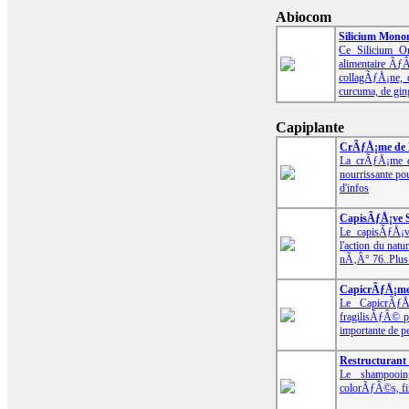
Abiocom
Silicium Monom
Ce Silicium O
alimentaire Ãƒ
collagÃƒÅ¡ne, 
curcuma, de gi
Capiplante
CrÃƒÅ¡me de B
La crÃƒÅ¡me d
nourrissante p
d'infos
CapisÃƒÅ¡ve S
Le capisÃƒÅ¡v
l'action du na
nÃ‚Â° 76..
Plus
CapicrÃƒÅ¡me 
Le CapicrÃƒÅ¡
fragilisÃƒÂ© 
importante de pe
Restructurant 
Le shampooing
colorÃƒÂ©s, f