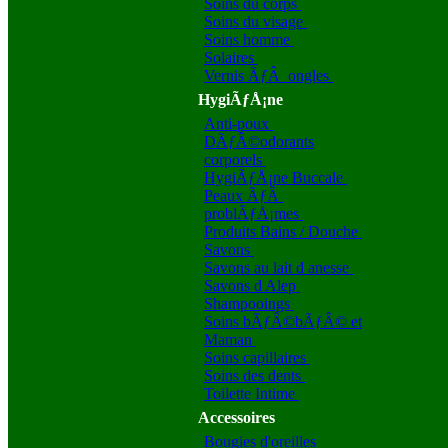
Soins du corps
Soins du visage
Soins homme
Solaires
Vernis ÃƒÂ ongles
HygiÃƒÅ¡ne
Anti-poux
DÃƒÂ©odorants
corporels
HygiÃƒÅ¡ne Buccale
Peaux ÃƒÂ
problÃƒÅ¡mes
Produits Bains / Douche
Savons
Savons au lait d anesse
Savons d Alep
Shampooings
Soins bÃƒÂ©bÃƒÂ© et
Maman
Soins capillaires
Soins des dents
Toilette Intime
Accessoires
Bougies d'oreilles