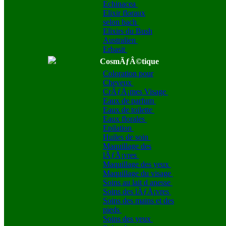
Echinacea
Elixir floraux
selon bach
Elixirs du Bush
Australien
Erbasit
CosmÃƒÂ©tique
Coloration pour
Cheveux
CrÃƒÅ¡mes Visage
Eaux de parfum
Eaux de toilette
Eaux florales
Epilation
Huiles de soin
Maquillage des
lÃƒÅ¡vres
Maquillage des yeux
Maquillage du visage
Soins au lait d anesse
Soins des lÃƒÅ¡vres
Soins des mains et des
pieds
Soins des yeux