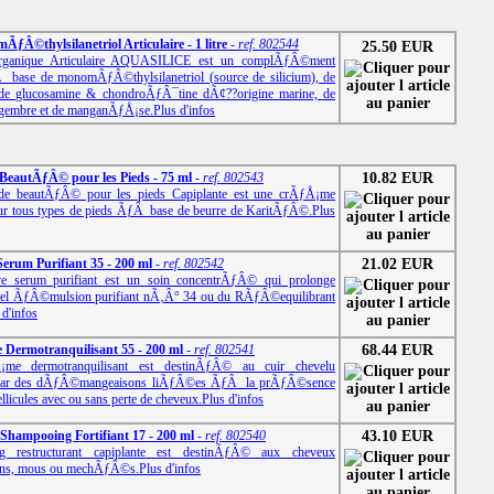
ÃƒÂ©thylsilanetriol Articulaire - 1 litre
- ref. 802544
25.50 EUR
rganique Articulaire AQUASILICE est un complÃƒÂ©ment
Â base de monomÃƒÂ©thylsilanetriol (source de silicium), de
de glucosamine & chondroÃƒÂ¯tine dÃ¢??origine marine, de
ngembre et de manganÃƒÅ¡se.
Plus d'infos
eautÃƒÂ© pour les Pieds - 75 ml
- ref. 802543
10.82 EUR
e beautÃƒÂ© pour les pieds Capiplante est une crÃƒÅ¡me
our tous types de pieds ÃƒÂ base de beurre de KaritÃƒÂ©.
Plus
erum Purifiant 35 - 200 ml
- ref. 802542
21.02 EUR
e serum purifiant est un soin concentrÃƒÂ© qui prolonge
turel ÃƒÂ©mulsion purifiant nÃ‚Â° 34 ou du RÃƒÂ©equilibrant
 d'infos
Dermotranquilisant 55 - 200 ml
- ref. 802541
68.44 EUR
me dermotranquilisant est destinÃƒÂ© au cuir chevelu
par des dÃƒÂ©mangeaisons liÃƒÂ©es ÃƒÂ la prÃƒÂ©sence
llicules avec ou sans perte de cheveux.
Plus d'infos
Shampooing Fortifiant 17 - 200 ml
- ref. 802540
43.10 EUR
 restructurant capiplante est destinÃƒÂ© aux cheveux
ins, mous ou mechÃƒÂ©s.
Plus d'infos