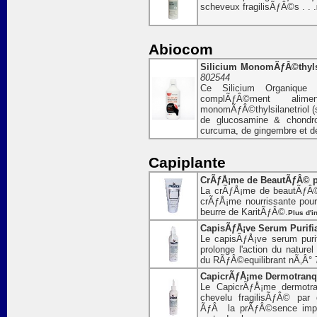
scheveux fragilisÃƒÂ©s . . .
Abiocom
Silicium MonomÃƒÂ©thylsila
802544
Ce Silicium Organique 
complÃƒÂ©ment al
monomÃƒÂ©thylsilanetriol (s
de glucosamine & chondro
curcuma, de gingembre et 
Capiplante
CrÃƒÅ¡me de BeautÃƒÂ© po
La crÃƒÅ¡me de beautÃƒÂ© 
crÃƒÅ¡me nourrissante pou
beurre de KaritÃƒÂ©.
Plus d'i
CapisÃƒÅ¡ve Serum Purifia
Le capisÃƒÅ¡ve serum puri
prolonge l'action du nature
du RÃƒÂ©equilibrant nÃ‚Â° 
CapicrÃƒÅ¡me Dermotranqui
Le CapicrÃƒÅ¡me dermotra
chevelu fragilisÃƒÂ© pa
ÃƒÂ la prÃƒÂ©sence impor