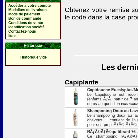
Accéder à votre compte
Obtenez votre remise su
Modalités de livraison
Mode de paiement
le code
dans la case pro
Bon de commande
Conditions de vente
Identification société
Contactez-nous
liens
Historique
Historique vide
Les derni
Capiplante
Capidouche Eucalyptus/Me
Le Capidouche est recom
(enfants ÃƒÂ partir de 7 ans
corps au quotidien.
Plus d'info
Shampooing Doux au Lava
Le shampooing doux au lav
cheveux. Il contient de l'h
pour ses propriÃƒÂ©tÃƒÂ©s 
RÃƒÂ©ÃƒÂ©quilibrant 76 -
Ce shampooing rÃƒÂ©ÃƒÂ