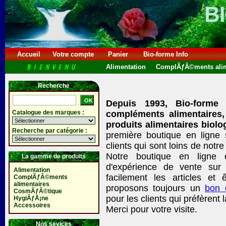
Accueil
Votre compte
Panier
Bio-forme Info
Alimentation
ComplÃƒÂ©ments alim
Recherche
Depuis 1993, Bio-forme
Catalogue des marques :
compléments alimentaires,
produits alimentaires biolo
Recherche par catégorie :
première boutique en ligne
clients qui sont loins de no
Notre boutique en ligne 
La gamme de produits
d'expérience de vente sur 
Alimentation
facilement les articles et ê
ComplÃƒÂ©ments
alimentaires
proposons toujours un
bon
CosmÃƒÂ©tique
pour les clients qui préfèrent 
HygiÃƒÅ¡ne
Accessoires
Merci pour votre visite.
Nos sevices