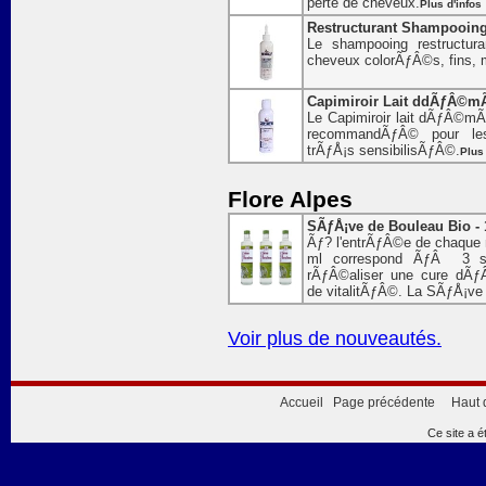
perte de cheveux.
Plus d'infos
Restructurant Shampooing F
Le shampooing restructur
cheveux colorÃƒÂ©s, fins
Capimiroir Lait ddÃƒÂ©mÃ
Le Capimiroir lait dÃƒÂ©mÃƒ
recommandÃƒÂ© pour le
trÃƒÅ¡s sensibilisÃƒÂ©.
Plus 
Flore Alpes
SÃƒÅ¡ve de Bouleau Bio - 
Ãƒ? l'entrÃƒÂ©e de chaque n
ml correspond ÃƒÂ 3 s
rÃƒÂ©aliser une cure dÃƒÂ
de vitalitÃƒÂ©. La SÃƒÅ¡ve 
Voir plus de nouveautés.
Accueil
Page précédente
Haut 
Ce site a é